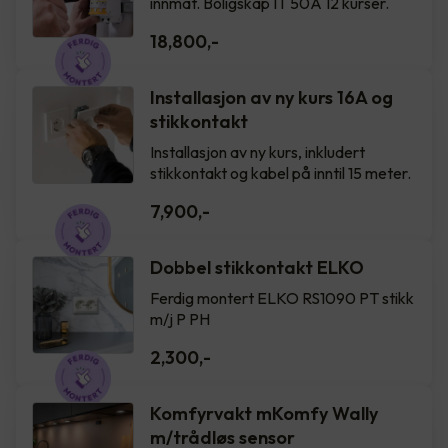
innmat. Boligskap IT 50A 12 kurser.
18,800
,-
Installasjon av ny kurs 16A og
stikkontakt
Installasjon av ny kurs, inkludert
stikkontakt og kabel på inntil 15 meter.
7,900
,-
Dobbel stikkontakt ELKO
Ferdig montert ELKO RS1090 PT stikk
m/j P PH
2,300
,-
Komfyrvakt mKomfy Wally
m/trådløs sensor