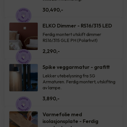
30,490
,-
ELKO Dimmer - RS16/315 LED
Ferdig montert utskift dimmer
RS16/315 GLE PH (Polarhvit)
2,290
,-
Spike veggarmatur - grafitt
Lekker utebelysning fra SG
Armaturen. Ferdig montert, utskifting
av lampe.
3,890
,-
Varmefolie med
isolasjonsplate - Ferdig