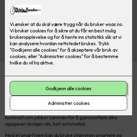
Hva er egentlig et smarthus?
I vår hektiske hverdag søker vi stadig etter måter å gjøre
livet enklere, mer behagelig og mer tilpasset våre individuelle
behov. Det er her smarthusteknologi kommer inn.
Kort forklart
består et smarthus av elektronikk og el-
materiell som jobber sammen for å gjennomføre ulike
oppgaver i boligen din, helt automatisk.
Med et smart hjem kan du bruke strømmen smartere og