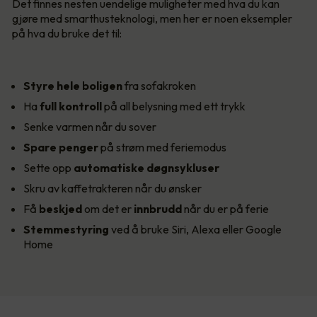
Det finnes nesten uendelige muligheter med hva du kan
gjøre med smarthusteknologi, men her er noen eksempler
på hva du bruke det til:
Styre hele boligen
fra sofakroken
Ha
full kontroll
på all belysning med ett trykk
Senke varmen når du sover
Spare penger
på strøm med feriemodus
Sette opp
automatiske døgnsykluser
Skru av kaffetrakteren når du ønsker
Få
beskjed
om det er
innbrudd
når du er på ferie
Stemmestyring
ved å bruke Siri, Alexa eller Google
Home