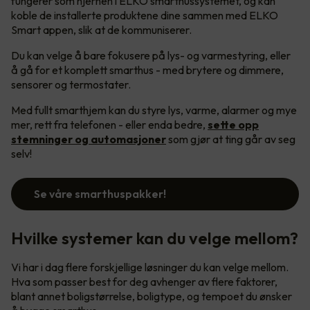
fungerer som hjernen i ELKO smarthussystemet, og kan
koble de installerte produktene dine sammen med ELKO
Smart appen, slik at de kommuniserer.
Du kan velge å bare fokusere på lys- og varmestyring, eller
å gå for et komplett smarthus - med brytere og dimmere,
sensorer og termostater.
Med fullt smarthjem kan du styre lys, varme, alarmer og mye
mer, rett fra telefonen - eller enda bedre,
sette opp
stemninger og automasjoner
som gjør at ting går av seg
selv!
Se våre smarthuspakker!
Hvilke systemer kan du velge mellom?
Vi har i dag flere forskjellige løsninger du kan velge mellom.
Hva som passer best for deg avhenger av flere faktorer,
blant annet boligstørrelse, boligtype, og tempoet du ønsker