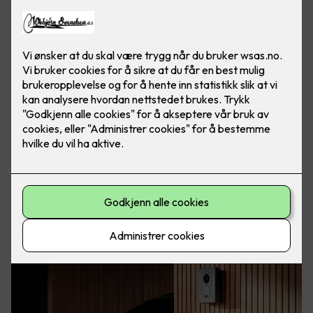
Elbil er kommet for å bli. Med elbillader hjemme har du
alltid fulladet bil, klar for både store og små eventyr. Foto:
Easee