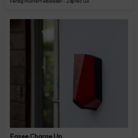
Ferdig montert elbillader - Zaptec Go
Easee Charge Up