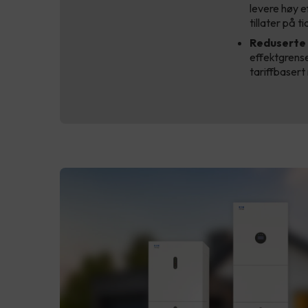
levere høy e
tillater på t
Reduserte 
effektgrense
tariffbasert 