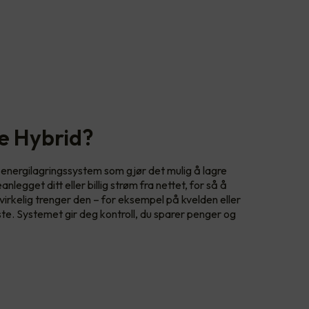
e Hybrid?
t energilagringssystem som gjør det mulig å lagre
egget ditt eller billig strøm fra nettet, for så å
rkelig trenger den – for eksempel på kvelden eller
ste. Systemet gir deg kontroll, du sparer penger og