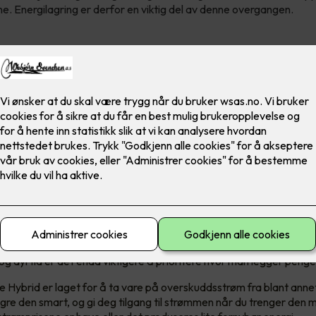
e. Energilagring er derfor en viktig del av denne overgangen.
energilagring
 det lettere å bruke fornybar energi, men det gir deg også lavere s
og dyrtid er det enda viktigere å prioritere hvor man legger penge
 Hybrid er laget for å ta vare på overskuddsstrøm fra blant annet
agre den smart, og gi deg tilgang til strømmen når du trenger den m