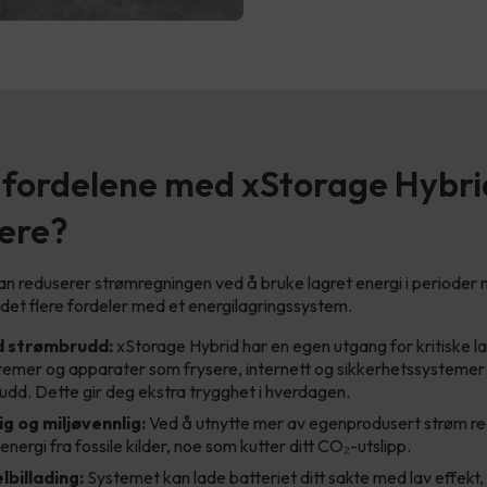
 fordelene med xStorage Hybri
iere?
t man reduserer strømregningen ved å bruke lagret energi i periode
 det flere fordeler med et energilagringssystem.
d strømbrudd:
xStorage Hybrid har en egen utgang for kritiske l
stemer og apparater som frysere, internett og sikkerhetssysteme
dd. Dette gir deg ekstra trygghet i hverdagen.
g og miljøvennlig:
Ved å utnytte mer av egenprodusert strøm re
nergi fra fossile kilder, noe som kutter ditt CO₂-utslipp.
billading:
Systemet kan lade batteriet ditt sakte med lav effekt,