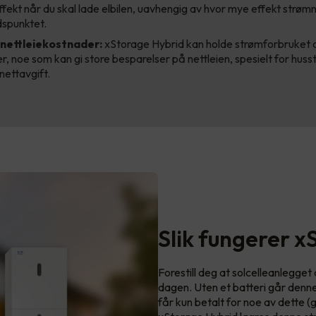
ffekt når du skal lade elbilen, uavhengig av hvor mye effekt strømn
idspunktet.
nettleiekostnader:
xStorage Hybrid kan holde strømforbruket di
r, noe som kan gi store besparelser på nettleien, spesielt for hu
nettavgift.
Slik fungerer x
Forestill deg at solcelleanlegge
dagen. Uten et batteri går denn
får kun betalt for noe av dette 