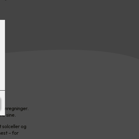
trømregninger.
ne sine.
 solceller og
est – for