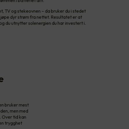
ømmen i batteriet ditt.
et, TV og stekeovnen – da bruker du i stedet
øpe dyr strøm fra nettet. Resultatet er at
og du utnytter solenergien du har investert i.
e
ien bruker mest
er den, men med
 Over tid kan
 en trygghet