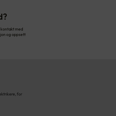
d?
Ta kontakt med
sjon og oppsett
ktrikere, for