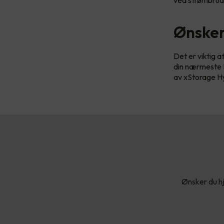
Ønsker
Det er viktig a
din nærmeste E
av xStorage Hy
Ønsker du hj