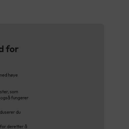
d for
r med høye
aster, som
r også fungerer
duserer du
 for deretter å