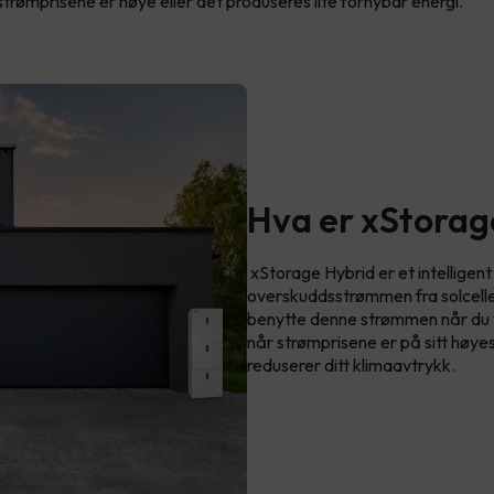
trømprisene er høye eller det produseres lite fornybar energi.
Hva er xStorag
xStorage Hybrid er et intelligen
overskuddsstrømmen fra solcelleanl
benytte denne strømmen når du vi
når strømprisene er på sitt høye
reduserer ditt klimaavtrykk.