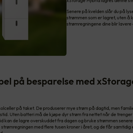
xStorage Hybrid lagres denne str
Senere på kvelden slår du på lys
strømmen som er lagret, uten å kj
strømregningene dine blir lavere 
el på besparelse med xStorag
 solceller på taket. De produserer mye strøm på dagtid, men famil
stid. Uten batteri må de kjøpe dyr strøm fra nettet når de treng
d kan de lagre overskuddet fra dagen og bruke strømmen senere.
 strømregningen med flere tusen kroner i året, og de får samtidig
d.