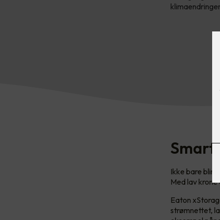
klimaendringen
Smart 
Ikke bare blir
Med lav krone 
Eaton xStorage
strømnettet, l