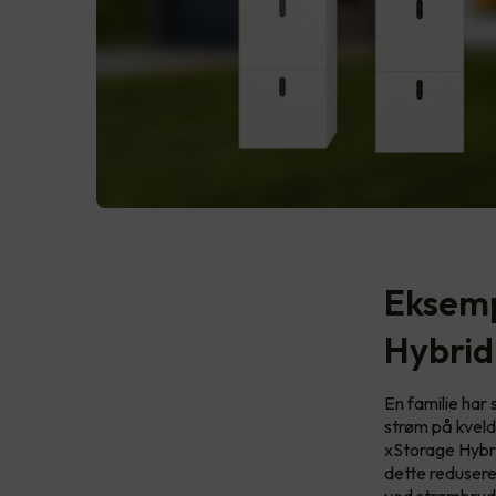
Eksemp
Hybrid
En familie har
strøm på kveld
xStorage Hybri
dette redusere
ved strømbrud