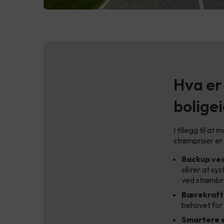
Hva er
bolige
I tillegg til a
strømpriser er
Backup ve
sikrer at sy
ved strømbru
Bærekrafti
behovet for e
Smartere el