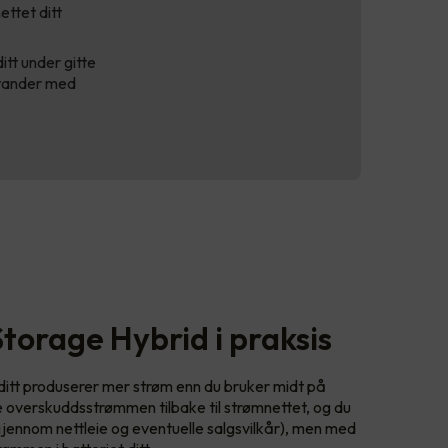
ettet ditt
tt under gitte
sstander med
Storage Hybrid i praksis
t ditt produserer mer strøm enn du bruker midt på
e overskuddsstrømmen tilbake til strømnettet, og du
(gjennom nettleie og eventuelle salgsvilkår), men med