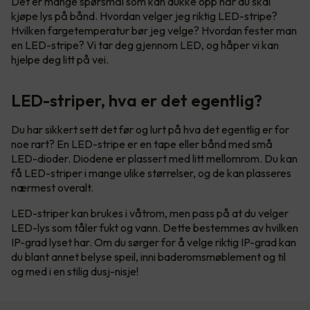
Det er mange spørsmål som kan dukke opp når du skal
kjøpe lys på bånd. Hvordan velger jeg riktig LED-stripe?
Hvilken fargetemperatur bør jeg velge? Hvordan fester man
en LED-stripe? Vi tar deg gjennom LED, og håper vi kan
hjelpe deg litt på vei.
LED-striper, hva er det egentlig?
Du har sikkert sett det før og lurt på hva det egentlig er for
noe rart? En LED-stripe er en tape eller bånd med små
LED-dioder. Diodene er plassert med litt mellomrom. Du kan
få LED-striper i mange ulike størrelser, og de kan plasseres
nærmest overalt.
LED-striper kan brukes i våtrom, men pass på at du velger
LED-lys som tåler fukt og vann. Dette bestemmes av hvilken
IP-grad lyset har. Om du sørger for å velge riktig IP-grad kan
du blant annet belyse speil, inni baderomsmøblement og til
og med i en stilig dusj-nisje!