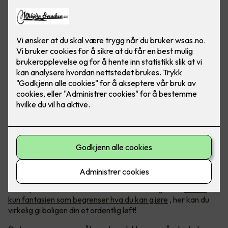
Foto: Lyskomponenter
Kreativitet med LED-lys
LED-belysning blir bare mer og mer populært, og med økt
etterspørsel har det kommet et hav av muligheter.
Det er
kun fantasien som begrenser hva du kan gjøre
, her kan du
virkelig gi boligen din et ordentlig løft!