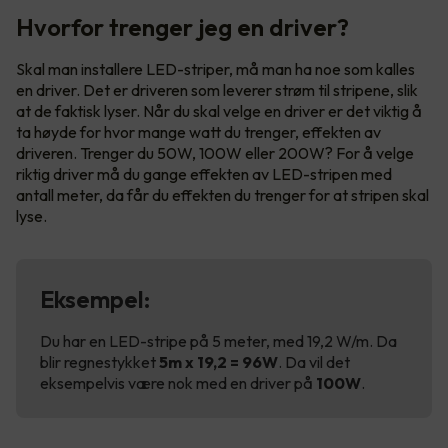
Hvorfor trenger jeg en driver?
Skal man installere LED-striper, må man ha noe som kalles
en driver. Det er driveren som leverer strøm til stripene, slik
at de faktisk lyser. Når du skal velge en driver er det viktig å
ta høyde for hvor mange watt du trenger, effekten av
driveren. Trenger du 50W, 100W eller 200W? For å velge
riktig driver må du gange effekten av LED-stripen med
antall meter, da får du effekten du trenger for at stripen skal
lyse.
Eksempel:
Du har en LED-stripe på 5 meter, med 19,2 W/m. Da
blir regnestykket
5m x 19,2 = 96W
. Da vil det
eksempelvis være nok med en driver på
100W
.